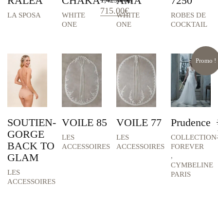
RALEA
CHAKA
AMA
7250
ADRIANA ALIER
Le
Le
715.00
€
LA SPOSA
WHITE
WHITE
ROBES DE
VERA WANG
prix
prix
ONE
ONE
COCKTAIL
initial
actuel
WHITE ONE
était :
est :
POUR UN OUI
1,425.00€.
715.00€.
LADYBIRD
Promo !
LA SPOSA
STYLES
None
Asymétrique
SOUTIEN-
VOILE 85
VOILE 77
Prudence
Bohème
GORGE
LES
LES
COLLECTION
BACK TO
Combinaison Mariage
ACCESSOIRES
ACCESSOIRES
FOREVER
GLAM
,
Coupe A
CYMBELINE
Coupe Evasé
LES
PARIS
ACCESSOIRES
Coupe Fourreau
Coupe Sirène
Fluide