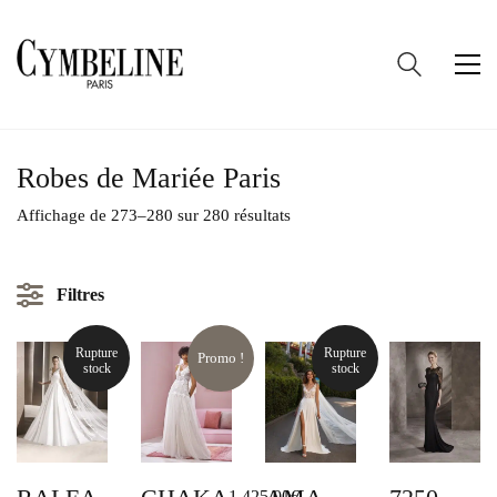
Robes de Mariée Paris
Trié
Affichage de 273–280 sur 280 résultats
du
plus
récent
Filtres
au
plus
ancien
Rupture
Rupture
MARQUE DE ROBE DE MARIÉE
Promo !
stock
stock
CYMBELINE PARIS
SAN PATRICK
1,425.00
€