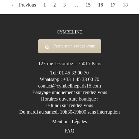
Previous
1
2
3
…
15
16
17
18
Princesse
Robe Courte
PRIX
CYMBELINE
None
1100€ À 1600€
Prendre un rendez vous
1600€ À 2100€
2100€ À 2600€
127 rue Lecourbe – 75015 Paris
2600€ À 3000€
Tel: 01 45 33 00 70
Whatsapp : +33 1 45 33 00 70
3000€ À 4000€
contact@cymbelineparis15.com
MANCHES
Essayage uniquement sur rendez-vous
None
Horaires ouverture boutique :
le lundi sur rendez-vous
Bretelles
Du mardi au samedi 10h30-19h00 sans interruption
Manches Amovibles
Mentions Légales
Manches Bouffantes
FAQ
Manches Courtes