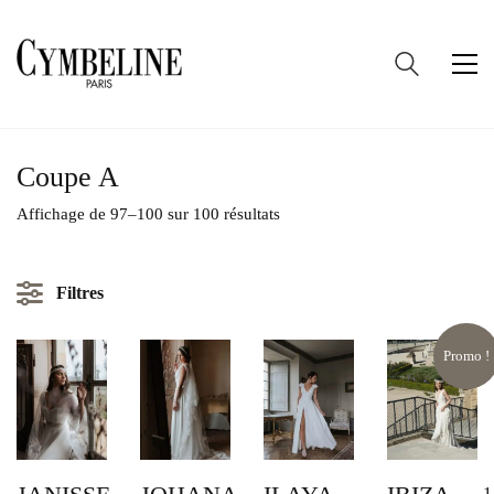
Coupe A
Trié
Affichage de 97–100 sur 100 résultats
du
plus
récent
Filtres
au
plus
ancien
Promo !
Coupe A
MARQUE DE ROBE DE MARIÉE
CYMBELINE PARIS
1