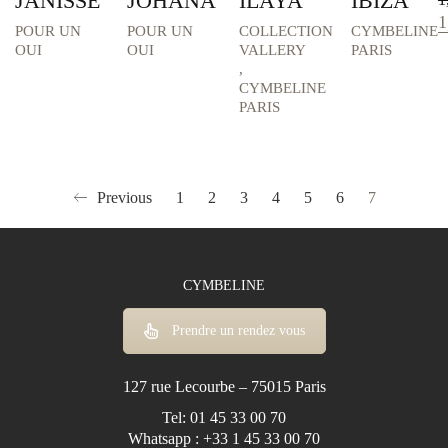
JANISSE
JOHANA
ILAYA
IBIZA
L
1
SAN PATRICK
POUR UN
POUR UN
COLLECTION
CYMBELINE
p
OUI
OUI
VALLERY
PARIS
ADRIANA ALIER
in
,
ét
VERA WANG
CYMBELINE
1
PARIS
WHITE ONE
POUR UN OUI
LADYBIRD
Previous
1
2
3
4
5
6
7
LA SPOSA
STYLES
None
CYMBELINE
Asymétrique
Bohème
Prendre un rendez vous
Combinaison Mariage
Coupe A
127 rue Lecourbe – 75015 Paris
Coupe Evasé
Tel: 01 45 33 00 70
Coupe Fourreau
Whatsapp : +33 1 45 33 00 70