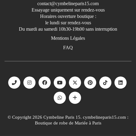
contact@cymbelineparis15.com
Coupe Sirène
Essayage uniquement sur rendez-vous
Fluide
Horaires ouverture boutique :
Princesse
le lundi sur rendez-vous
Du mardi au samedi 10h30-19h00 sans interruption
Robe Courte
Mentions Légales
PRIX
FAQ
None
1100€ À 1600€
1600€ À 2100€
2100€ À 2600€
2600€ À 3000€
3000€ À 4000€
MANCHES
None
© Copyright 2026 Cymbeline Paris 15. cymbelineparis15.com :
Bretelles
Boutique de robe de Mariée à Paris
Manches Amovibles