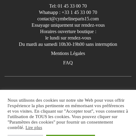
Tel: 01 45 33 00 70
Whatsapp : +33 1 45 33 00 70
contact@cymbelineparis15.com
Essayage uniquement sur rendez-vous
Horaires ouverture boutique :
le lundi sur rendez-vous
Du mardi au samedi 10h30-19h00 sans interruption
Mentions Légales
FAQ
Nous utilisons des cookies sur notre site Web pour vous offrir
l'expérience la plus pertinente en mémorisant vos préférences
et vos visites. En cliquant sur "Accepter tout", vous consentez à
l'utilisation de TOUS les cookies. Vous pouvez cliquer sur
"Paramètres des cookies" pour fournir un consentement
contrôlé.
Lire plus
© Copyright 2026 Cymbeline Paris 15. cymbelineparis15.com :