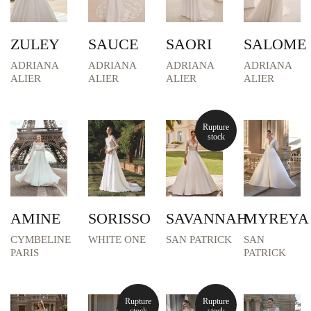
ZULEY
SAUCE
SAORI
SALOME
CYMBELINE PARIS
SAN PATRICK
ADRIANA
ADRIANA
ADRIANA
ADRIANA
ALIER
ALIER
ALIER
ALIER
ADRIANA ALIER
VERA WANG
WHITE ONE
Rupture
stock
POUR UN OUI
LADYBIRD
LA SPOSA
STYLES
AMINE
SORISSO
SAVANNAH
MYREYA
None
CYMBELINE
WHITE ONE
SAN PATRICK
SAN
Asymétrique
PARIS
PATRICK
Bohème
Combinaison Mariage
Rupture
Rupture
Coupe A