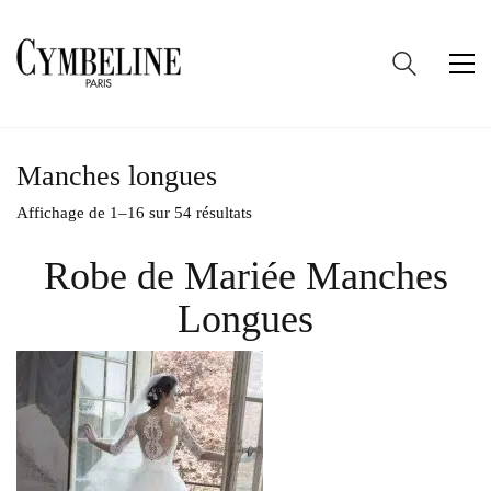
Manches longues
Trié
Affichage de 1–16 sur 54 résultats
du
plus
Robe de Mariée Manches
récent
au
Longues
plus
ancien