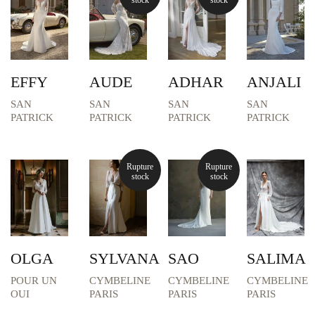
stock
stock
Coupe Evasé
Coupe Fourreau
Coupe Sirène
Fluide
EFFY
AUDE
ADHAR
ANJALI
Princesse
SAN
SAN
SAN
SAN
Robe Courte
PATRICK
PATRICK
PATRICK
PATRICK
PRIX
None
Rupture
Rupture
stock
stock
1100€ À 1600€
1600€ À 2100€
2100€ À 2600€
2600€ À 3000€
OLGA
SYLVANA
SAO
SALIMA
3000€ À 4000€
POUR UN
CYMBELINE
CYMBELINE
CYMBELINE
MANCHES
OUI
PARIS
PARIS
PARIS
None