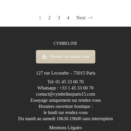
Bretelles
Manches Amovibles
1
2
3
4
Next
Manches Bouffantes
Manches Courtes
Manches longues
CYMBELINE
Manches Tombantes
MATIÈRE
Prendre un rendez vous
None
Tulle Brodé
127 rue Lecourbe – 75015 Paris
Tulle
Tel: 01 45 33 00 70
Whatsapp : +33 1 45 33 00 70
Satin
contact@cymbelineparis15.com
Organza
Essayage uniquement sur rendez-vous
Mousseline
Horaires ouverture boutique :
le lundi sur rendez-vous
Mikado
Du mardi au samedi 10h30-19h00 sans interruption
Jaquard
Mentions Légales
Georgette