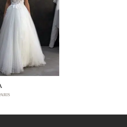
Bohème
Combinaison Mariage
Coupe A
Coupe Evasé
Coupe Fourreau
Coupe Sirène
Fluide
Robe Courte
MANCHES
None
A
Bretelles
ARIS
Manches Courtes
Décolleté Bateau
Manches Amovibles
Manches Bouffantes