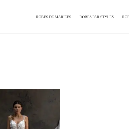
ROBES DE MARIÉES
ROBES PAR STYLES
ROB
STYLES
None
Princesse
Asymétrique