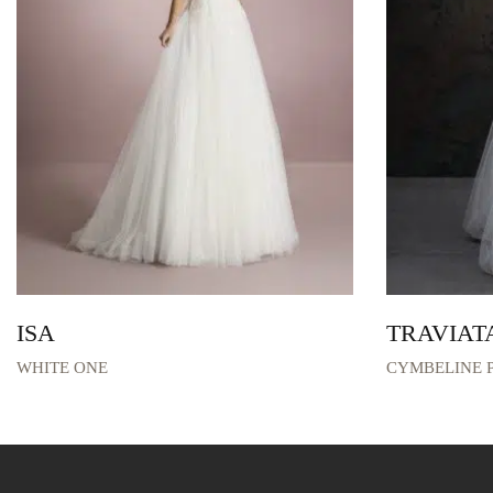
SAN PATRICK
VERA WANG
POUR UN OUI
LADYBIRD
COLLECTION PODIUM
COLLECTION GALA
LA SPOSA
MATIÈRE
None
ISA
TRAVIAT
Tulle Brodé
WHITE ONE
CYMBELINE P
Tulle
Dentelle
Satin
Organza