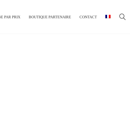
E PAR PRIX
BOUTIQUE PARTENAIRE
CONTACT
PRIX
None
1600€ À 2100€
1100€ À 1600€