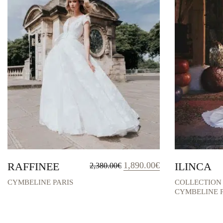
Le
Le
RAFFINEE
1,890.00
€
ILINCA
2,380.00
€
prix
prix
initial
actuel
CYMBELINE PARIS
COLLECTION
était :
est :
CYMBELINE P
2,380.00€.
1,890.00€.