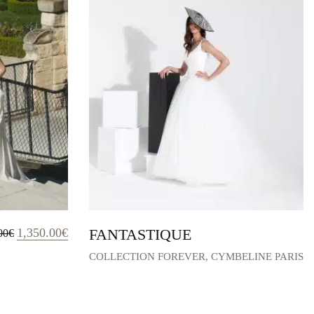
Le
Le
1,350.00
€
FANTASTIQUE
00
€
prix
prix
initial
actuel
COLLECTION FOREVER
,
CYMBELINE PARIS
était :
est :
1,965.00€.
1,350.00€.