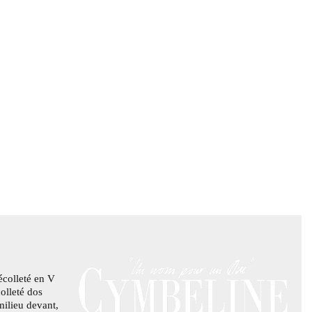
écolleté en V
olleté dos
milieu devant,