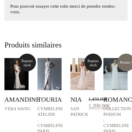
Pour pouvoir essayer cette robe merci de prendre rendez-
vous.
Produits similaires
Rupture
Rupture
Promo 
stock
stock
AMANDINE
TOURIA
NIA
ROMANC
1,450.00
€
Le
Le
1,200.00
€
VERA WANG
CYMBELINE
SAN
COLLECTION
prix
prix
ATELIER
PATRICK
PODIUM
initial
actuel
,
,
était :
est :
CYMBELINE
CYMBELINE
1,450.00€.
1,200.00€.
PARIS
PARIS